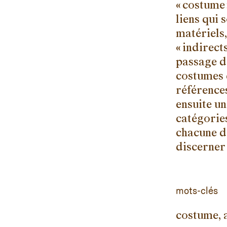
« costume 
liens qui 
matériels,
« indirect
passage d
costumes 
références
ensuite un
catégories,
chacune d’
discerner 
mots-clés
costume, 