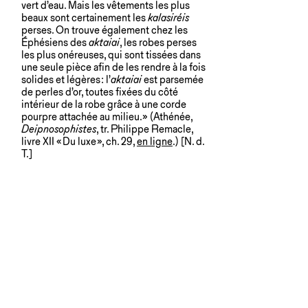
vert d’eau. Mais les vêtements les plus
beaux sont certainement les
kalasiréis
perses. On trouve également chez les
Éphésiens des
aktaiai
, les robes perses
les plus onéreuses, qui sont tissées dans
une seule pièce afin de les rendre à la fois
solides et légères : l’
aktaiai
est parsemée
de perles d’or, toutes fixées du côté
intérieur de la robe grâce à une corde
pourpre attachée au milieu. » (Athénée,
Deipnosophistes
, tr. Philippe Remacle,
livre XII « Du luxe », ch. 29,
en ligne
.) [N. d.
T.]