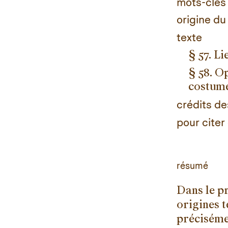
mots-clés
origine du
texte
§ 57. Li
§ 58. Op
costume
crédits d
pour citer 
résumé
Dans le p
origines t
précisémen