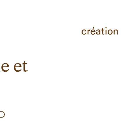
création
e et
0