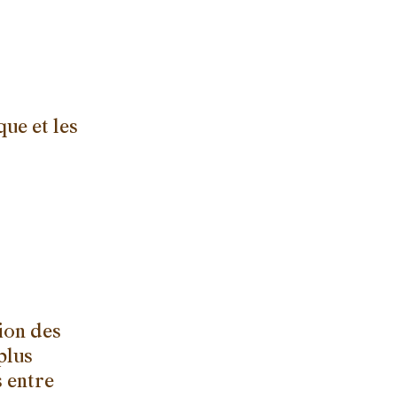
ue et les
tion des
plus
s entre