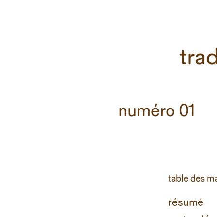
trad
numéro 01
table des m
résumé