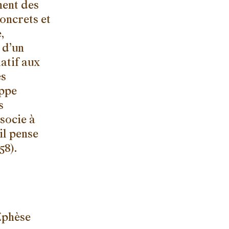
nnent des
oncrets et
,
 d’un
atif aux
es
oppe
s
ssocie à
il pense
58).
Éphèse